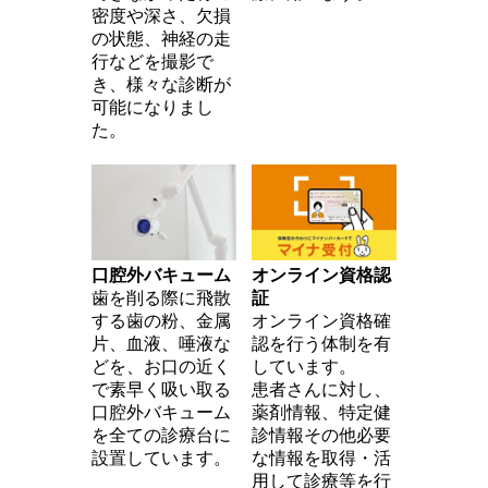
密度や深さ、欠損
の状態、神経の走
行などを撮影で
き、様々な診断が
可能になりまし
た。
口腔外バキューム
オンライン資格認
歯を削る際に飛散
証
する歯の粉、金属
オンライン資格確
片、血液、唾液な
認を⾏う体制を有
どを、お口の近く
しています。
で素早く吸い取る
患者さんに対し、
口腔外バキューム
薬剤情報、特定健
を全ての診療台に
診情報その他必要
設置しています。
な情報を取得・活
⽤して診療等を⾏