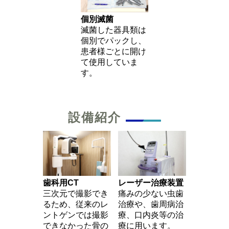
個別滅菌
滅菌した器具類は
個別でパックし、
患者様ごとに開け
て使用していま
す。
設備紹介
歯科用CT
レーザー治療装置
三次元で撮影でき
痛みの少ない虫歯
るため、従来のレ
治療や、歯周病治
ントゲンでは撮影
療、口内炎等の治
できなかった骨の
療に用います。