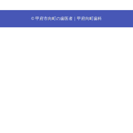
© 甲府市向町の歯医者｜甲府向町歯科