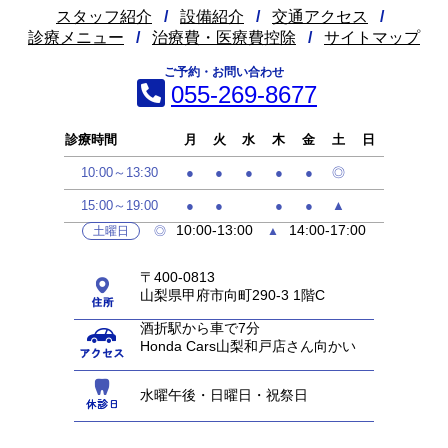
スタッフ紹介
/
設備紹介
/
交通アクセス
/
診療メニュー
/
治療費・医療費控除
/
サイトマップ
ご予約・お問い合わせ
055-269-8677
診療時間
月
火
水
木
金
土
日
10:00～13:30
●
●
●
●
●
◎
15:00～19:00
●
●
●
●
▲
10:00-13:00
14:00-17:00
土曜日
◎
▲
〒400-0813
山梨県甲府市向町290-3 1階C
酒折駅から車で7分
Honda Cars山梨和戸店さん向かい
水曜午後・日曜日・祝祭日