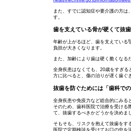
healthnet.mhlw.go.jp/information/teet
また、すでに認知症や要介護の方は
す。
歯を支えている骨が硬くて抜歯
年齢が上がるほど、歯を支えている
負担が大きくなります。
また、加齢により歯は硬く脆くなる
全身疾患はなくても、20歳をすぎ
方に比べると、傷の治りが遅く歯ぐ
抜歯を防ぐためには「歯科での
全身疾患や免疫力など総合的にみる
そのため、歯科医院で治療を受ける
て、抜歯するべきかどうかを決めま
そもそも、リスクを抱えて抜歯をす
医院で定期検診を受けてお口の中を