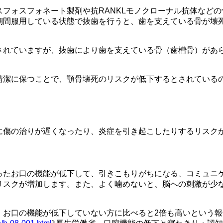
フォスフォネート製剤や抗RANKLモノクローナル抗体など
期間服用している状態で抜歯を行うと、歯を支えている骨が壊
されていますが、抜歯により歯を支えている骨（歯槽骨）があ
清潔に保つことで、顎骨壊死のリスクが低下するとされている
に傷の治りが遅くなったり、炎症を引き起こしたりするリスク
ったお口の機能が低下して、引きこもりがちになる、コミュニ
リスクが増加します。また、よく噛めないと、脳への刺激が少
、お口の機能が低下していない方に比べると2倍も高いという報