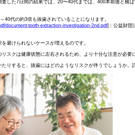
査した7日間の結果では、20〜40代までは、400本前後と横
20～40代の約3倍も抜歯されていることになります。
df/document-tooth-extraction-investigation-2nd.pdf
]：公益財団
択を避けられないケースが増えるのです。
のリスクは健康状態に左右されるため、より十分な注意が必要
いたりすると、抜歯にはどのようなリスクが伴うでしょうか。