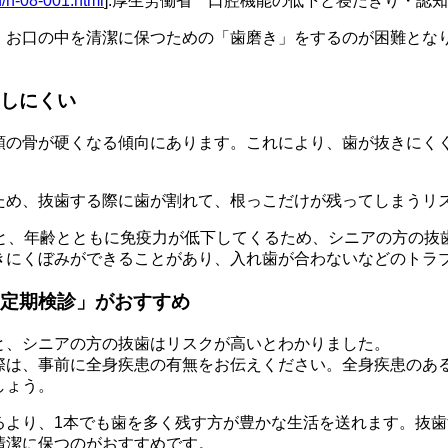
h/h-08-001.html
]:厚生労働省 口腔機能の低下と寝たきり・認
、お口の中を清潔に保つための「歯磨き」をするのが困難とな
しにくい
顎の骨が硬くなる傾向にあります。これにより、歯が抜きにく
ため、抜歯する際に歯が割れて、根っこだけが残ってしまうリ
ると、年齢とともに免疫力が低下してくるため、シニアの方の抜
きにくぼみができることがあり、入れ歯が合わないなどのトラ
定期検診」がおすすめ
と、シニアの方の抜歯はリスクが高いとわかりました。
際は、事前に全身疾患の有無をお伝えください。全身疾患のあ
しょう。
るより、1本でも歯を多く残す方が豊かな生活を送れます。抜
清潔に保つのがおすすめです。