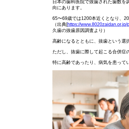
日本の歯科医院で抜歯された歯数を調
向にあります。
65〜69歳では1200本近くとなり、
（出典[
https://www.8020zaidan.or.jp/p
久歯の抜歯原因調査より）
高齢になるとともに、抜歯という選
ただし、抜歯に際して起こる合併症
特に高齢であったり、病気を患って