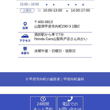
15:00～19:00
●
●
●
●
▲
10:00-13:00
14:00-17:00
土曜日
◎
▲
〒400-0813
山梨県甲府市向町290-3 1階C
酒折駅から車で7分
Honda Cars山梨和戸店さん向かい
水曜午後・日曜日・祝祭日
© 甲府市向町の歯医者｜甲府向町歯科
24時間
電話での
ネット予約
お問い合わせ