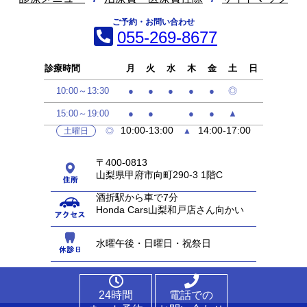
ご予約・お問い合わせ
055-269-8677
診療時間
月
火
水
木
金
土
日
10:00～13:30
●
●
●
●
●
◎
15:00～19:00
●
●
●
●
▲
10:00-13:00
14:00-17:00
土曜日
◎
▲
〒400-0813
山梨県甲府市向町290-3 1階C
酒折駅から車で7分
Honda Cars山梨和戸店さん向かい
水曜午後・日曜日・祝祭日
24時間
電話での