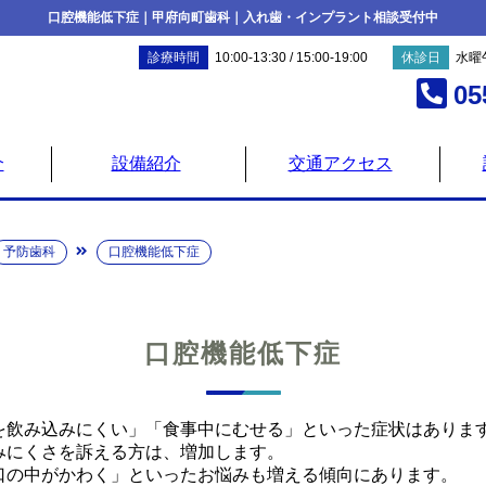
口腔機能低下症｜甲府向町歯科｜入れ歯・インプラント相談受付中
診療時間
10:00-13:30 / 15:00-19:00
休診日
水曜
05
介
設備紹介
交通アクセス
予防歯科
口腔機能低下症
口腔機能低下症
を飲み込みにくい」「食事中にむせる」といった症状はありま
みにくさを訴える方は、増加します。
口の中がかわく」といったお悩みも増える傾向にあります。