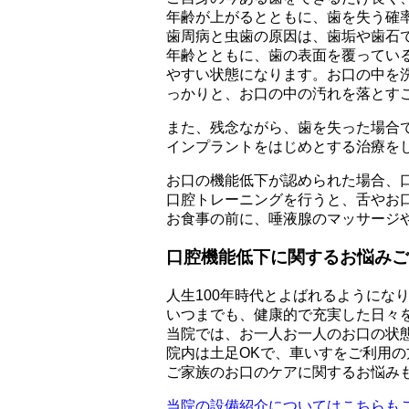
年齢が上がるとともに、歯を失う確
歯周病と虫歯の原因は、歯垢や歯石
年齢とともに、歯の表面を覆ってい
やすい状態になります。お口の中を
っかりと、お口の中の汚れを落とす
また、残念ながら、歯を失った場合
インプラントをはじめとする治療を
お口の機能低下が認められた場合、
口腔トレーニングを行うと、舌やお
お食事の前に、唾液腺のマッサージ
口腔機能低下に関するお悩みご
人生100年時代とよばれるようにな
いつまでも、健康的で充実した日々
当院では、お一人お一人のお口の状
院内は土足OKで、車いすをご利用
ご家族のお口のケアに関するお悩み
当院の設備紹介についてはこちらも