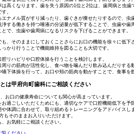
率は高くなります。歯を失う原因の1位と2位は、歯周病と虫歯
です。
るエナメル質がすり減ったり、歯ぐきが痩せたりするので、虫
洗浄する働きを持つ唾液の分泌量が低下することで、虫歯や歯
ことで、虫歯や歯周病になるリスクを下げることができます。
でも、そのままにしておくことさらにお口の機能を徐々に低下
しっかり行うことで機能維持を図ることも大切です。
口腔リハビリや口腔体操を行うことを検討します。
口周りの筋肉が活性化し、食べ物を噛んだり飲み込んだりする
や嚥下体操を行って、お口や頬の筋肉を動かすことで、食事を
とは甲府向町歯科にご相談ください
り、お口の健康寿命についても関心が高まっています。
をお過ごしいただくためにも、適切なケアで口腔機能低下を予
態や体調に合わせて、取り組めるトレーニングをアドバイスし
の方もそのままお入りいただけます。
も、お気軽にご相談ください。
ご覧ください。